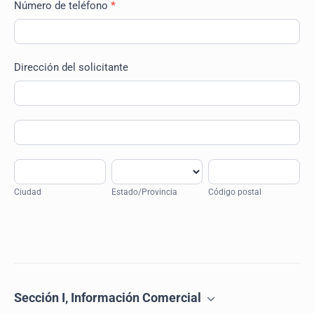
Número de teléfono
*
Dirección del solicitante
Dirección
del
solicitante
Dirección
del
solicitante
Ciudad
Estado/Provincia
Código
postal
Ciudad
Estado/Provincia
Código postal
Dirección
del
solicitante
Sección I, Información Comercial